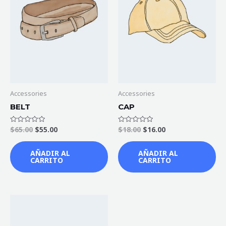
Accessories
Accessories
BELT
CAP
$
65.00
$
55.00
$
18.00
$
16.00
Valorado
Valorado
en
en
0
0
de
de
AÑADIR AL
AÑADIR AL
5
5
CARRITO
CARRITO