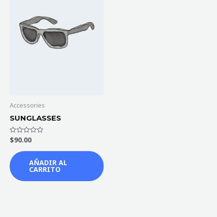
Accessories
SUNGLASSES
$
90.00
Valorado
en
0
de
AÑADIR AL
5
CARRITO