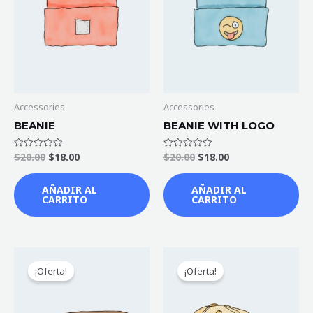
Accessories
Accessories
BEANIE
BEANIE WITH LOGO
$
20.00
$
18.00
$
20.00
$
18.00
Valorado
Valorado
en
en
0
0
de
de
AÑADIR AL
AÑADIR AL
5
5
CARRITO
CARRITO
¡Oferta!
¡Oferta!