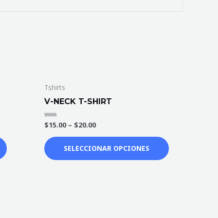
Tshirts
V-NECK T-SHIRT
$
15.00
–
$
20.00
Valorado
en
0
de
SELECCIONAR OPCIONES
5