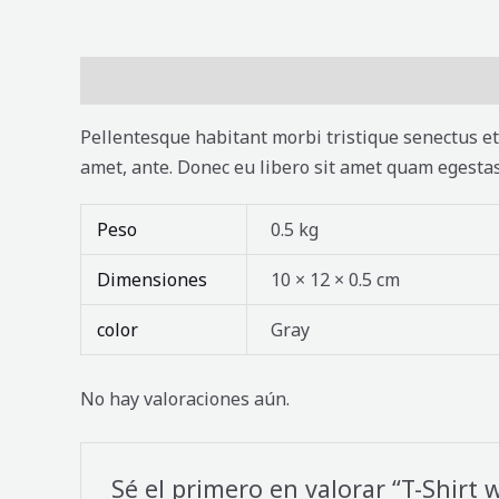
Descripción
Información adicional
Valorac
Pellentesque habitant morbi tristique senectus et 
amet, ante. Donec eu libero sit amet quam egestas 
Peso
0.5 kg
Dimensiones
10 × 12 × 0.5 cm
color
Gray
No hay valoraciones aún.
Sé el primero en valorar “T-Shirt 