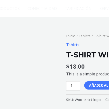
RODUCTOS
CONECTIVIDAD
TARIFICACIÓN
SERV
T-
Inicio
/
Tshirts
/ T-Shirt 
Shirt
Tshirts
with
T-SHIRT W
Logo
cantidad
$
18.00
This is a simple produc
AÑADIR AL
SKU:
Woo-tshirt-logo
Ca