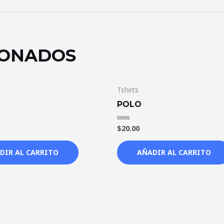
IONADOS
Tshirts
POLO
$
20.00
Valorado
en
0
de
DIR AL CARRITO
AÑADIR AL CARRITO
5