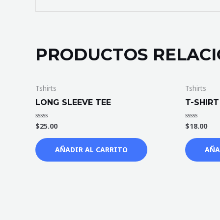
PRODUCTOS RELAC
Tshirts
Tshirts
LONG SLEEVE TEE
T-SHIRT
$
25.00
$
18.00
Valorado
Valorado
en
en
0
0
de
de
AÑADIR AL CARRITO
AÑA
5
5